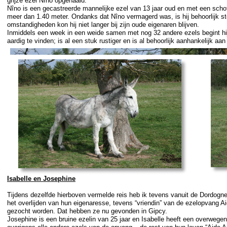
grijze ezel Nîno opgehaald.
Nîno is een gecastreerde mannelijke ezel van 13 jaar oud en met een scho
meer dan 1.40 meter. Ondanks dat Nîno vermagerd was, is hij behoorlijk st
omstandigheden kon hij niet langer bij zijn oude eigenaren blijven.
Inmiddels een week in een weide samen met nog 32 andere ezels begint hij 
aardig te vinden; is al een stuk rustiger en is al behoorlijk aanhankelijk aa
Isabelle en Josephine
Tijdens dezelfde hierboven vermelde reis heb ik tevens vanuit de Dordog
het overlijden van hun eigenaresse, tevens “vriendin” van de ezelopvang 
gezocht worden. Dat hebben ze nu gevonden in Gipcy.
Josephine is een bruine ezelin van 25 jaar en Isabelle heeft een overwegend 