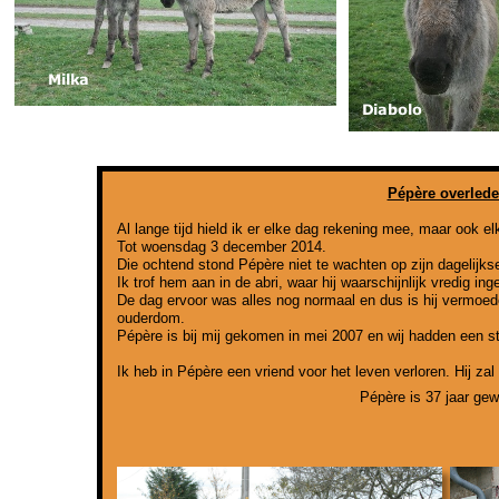
Pépère overlede
Al lange tijd hield ik er elke dag rekening mee, maar ook e
Tot woensdag 3 december 2014.
Die ochtend stond Pépère niet te wachten op zijn dagelijkse
Ik trof hem aan in de abri, waar hij waarschijnlijk vredig ing
De dag ervoor was alles nog normaal en dus is hij vermoed
ouderdom.
Pépère is bij mij gekomen in mei 2007 en wij hadden een s
Ik heb in Pépère een vriend voor het leven verloren. Hij zal 
Pépère is 37 jaar ge