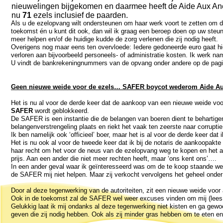
nieuwelingen bijgekomen en daarmee heeft de Aide Aux An
nu
71
ezels inclusief de paarden.
Als u de ezelopvang wilt ondersteunen om haar werk voort te zetten om d
toekomst én u kunt dit ook, dan wil ik graag een beroep doen op uw ste
meer helpen en/of de huidige kudde de zorg verlenen die zij nodig heeft.
Overigens nog maar eens ten overvloede: Iedere gedoneerde euro gaat hie
verloren aan bijvoorbeeld personeels-
of administratie kosten. Ik werk nam
U vindt de bankrekeningnummers van de opvang onder andere op de pagi
Geen nieuwe weide voor de ezels… SAFER boycot wederom Aide A
Het is nu al voor de derde keer dat de aankoop van een nieuwe weide voo
SAFER
wordt geblokkeerd.
De SAFER is een instantie die de belangen van boeren dient te behartige
belangenverstrengeling plaats en riekt het vaak ten zeerste naar corruptie
Ik ben namelijk ook ‘officieel’ boer, maar het is al voor de derde keer da
Het is nu ook al voor de tweede keer dat ik bij de notaris de aankoopa
haar recht om het voor de neus van de ezelopvang weg te kopen en het 
prijs. Aan een ander die niet meer rechten heeft, maar ‘ons kent ons’….
In een ander geval waar ik geïnteresseerd was om de te koop staande we
de SAFER mij niet helpen. Maar zij verkocht vervolgens het geheel onder 
Door al deze tegenwerking van de autoriteiten, zit een nieuwe weide voor a
Ook in de toekomst zal de SAFER wel weer excuses vinden om mij (lees
Gelukkig laat ik mij ondanks al deze tegenwerking niet kisten en ga gewoon
geven die zij nodig hebben. Ook als zij minder gras hebben om te eten en