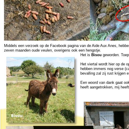
Middels een verzoek op de Facebook pagina van de Aide Aux Anes, hebb
zeven maanden oude veulen, overigens ook een hengstje.
Het is
Bisou
gewor
den. Toepa
Het viertal wordt hier op de
hebben immers nog verse (ca
bevalling zal zij rust krijgen
Een woord van dank gaat ook u
heeft aangetrokken, mij heeft