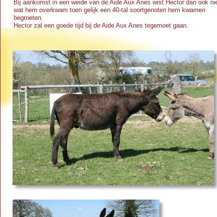
Bij aankomst in een weide van de Aide Aux Anes wist Hector dan ook ni
wat hem overkwam toen gelijk een 40-
tal soortgenoten hem kwamen
begroeten.
Hector zal een goede tijd bij de Aide Aux Anes tegemoet gaan.