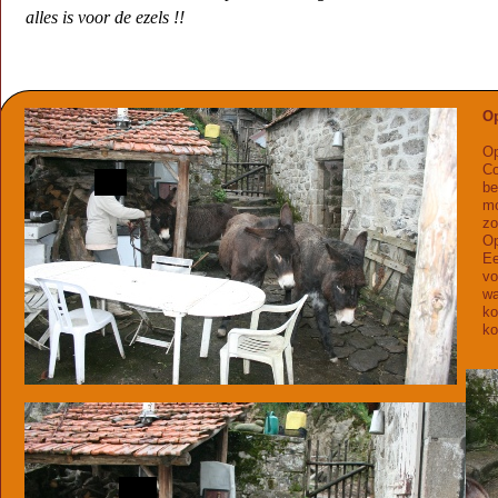
alles is voor de ezels !!
O
Op
Co
be
mo
zo
Op
Ee
vo
wa
ko
k