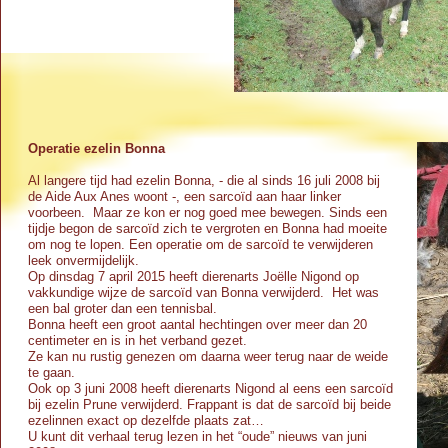
Operatie ezelin Bonna
Al langere tijd had ezelin Bonna, -
die al sinds 16 juli 2008 bij
de Aide Aux Anes woont -
, een sarcoïd aan haar linker
voorbeen. Maar ze kon er nog goed mee bewegen. Sinds een
tijdje begon de sarcoïd zich te vergroten en Bonna had moeite
om nog te lopen. Een operatie om de sarcoïd te verwijderen
leek onvermijdelijk.
Op dinsdag 7 april 2015 heeft dierenarts Joëlle Nigond op
vakkundige wijze de sarcoïd van Bonna verwijderd. Het was
een bal groter dan een tennisbal.
Bonna heeft een groot aantal hechtingen over meer dan 20
centimeter en is in het verband gezet.
Ze kan nu rustig genezen om daarna weer terug naar de weide
te gaan.
Ook op 3 juni 2008 heeft dierenarts Nigond al eens een sarcoïd
bij ezelin Prune verwijderd. Frappant is dat de sarcoïd bij beide
ezelinnen exact op dezelfde plaats zat…
U kunt dit verhaal terug lezen in het “oude” nieuws van juni