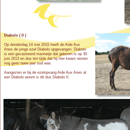
Diabolo ( II )
Op donderdag 14 mei 2015 heeft de Aide Aux
Anes de jonge ezel Diabolo opgevangen. Diabolo
is een gecastreerd mannetje dat geboren is op 30
juni 2013 en dus ten tijde dat hij hier kwam wonen
nog geen twee jaar oud was.
Aangezien er bij de ezelopvang Aide Aux Anes al
een Diabolo woont is dit dus Diabolo II.