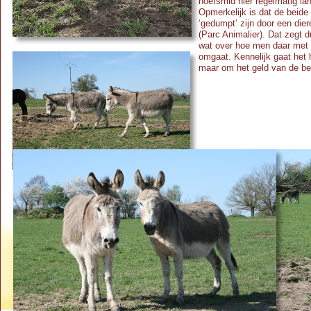
hoefsmid hier regelmatig la
Opmerkelijk is dat de beide
‘gedumpt’ zijn door een die
(Parc Animalier). Dat zegt 
wat over hoe men daar met 
omgaat. Kennelijk gaat het 
maar om het geld van de 