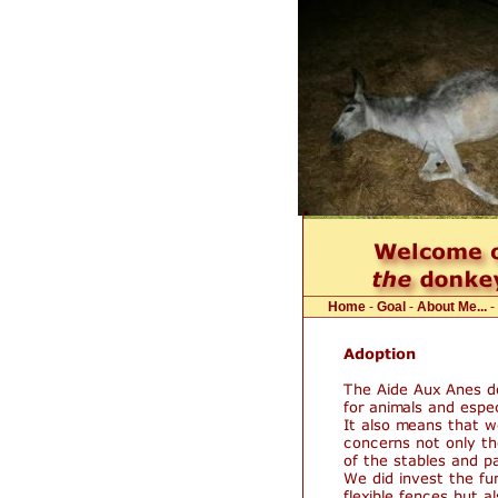
Home
-
Goal
-
About Me...
-